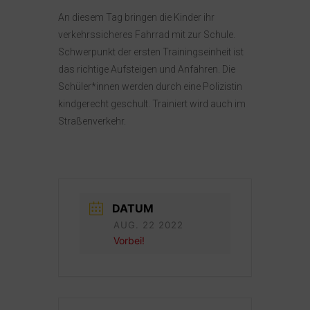
An diesem Tag bringen die Kinder ihr
OFFENER GANZTAG
FÖRDERVEREIN
verkehrssicheres Fahrrad mit zur Schule.
Schwerpunkt der ersten Trainingseinheit ist
das richtige Aufsteigen und Anfahren. Die
ISERV
DOWNLOADS
KONTAKT
Schüler*innen werden durch eine Polizistin
kindgerecht geschult. Trainiert wird auch im
Straßenverkehr.
ÜBERGÄNGE KITA/GS GS/SEK1
DATUM
AUG. 22 2022
Vorbei!