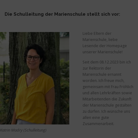
Die Schulleitung der Marienschule stellt sich vor:
OFFENER GANZTAG
FÖRDERVEREIN
Liebe Eltern der
ISERV
DOWNLOADS
KONTAKT
Marienschule, liebe
Lesende der Homepage
unserer Marienschule!
ÜBERGÄNGE KITA/GS GS/SEK1
Seit dem 08.12.2023 bin ich
zur Rektorin der
Marienschule ernannt
worden. Ich freue mich,
gemeinsam mit Frau Fröhlich
und allen Lehrkräften sowie
Mitarbeitenden die Zukunft
der Marienschule gestalten
zu dürfen. Ich wünsche uns
allen eine gute
Zusammenarbeit.
Katrin Madry (Schulleitung)