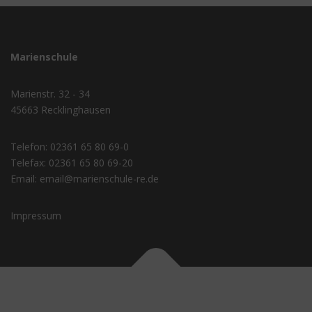
Marienschule
Marienstr. 32 - 34
45663 Recklinghausen
Telefon:
02361 65 80 69-0
Telefax:
02361 65 80 69-20
Email:
email@marienschule-re.de
Impressum
Copyright © 2026 Marienschule
–
OnePress
Theme von